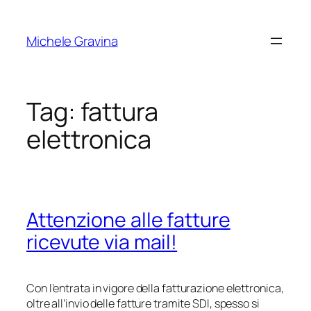
Vai
al
Michele Gravina
contenuto
Tag:
fattura
elettronica
Attenzione alle fatture
ricevute via mail!
Con l’entrata in vigore della fatturazione elettronica,
oltre all’invio delle fatture tramite SDI, spesso si