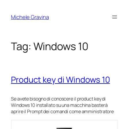
Vai
al
Michele Gravina
contenuto
Tag:
Windows 10
Product key di Windows 10
Se avete bisogno di conoscere il product key di
Windows 10 installato su una macchina basterà
aprire il Prompt dei comandi come amministratore