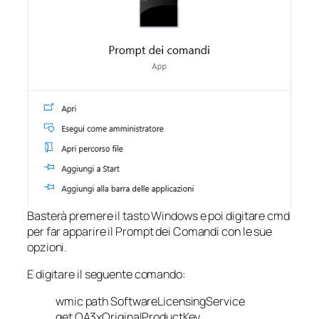
Basterà premere il tasto Windows e poi digitare cmd
per far apparire il Prompt dei Comandi con le sue
opzioni.
E digitare il seguente comando:
wmic path SoftwareLicensingService
get OA3xOriginalProductKey