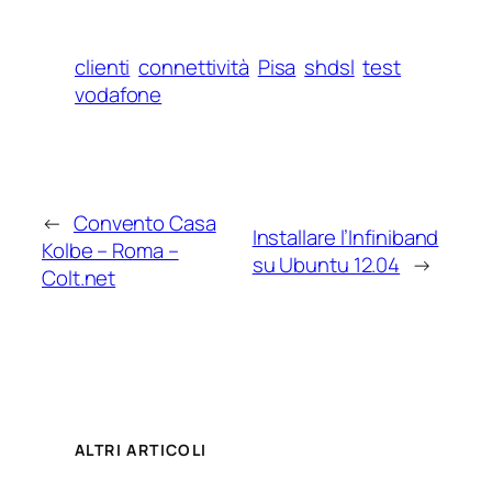
clienti
connettività
Pisa
shdsl
test
vodafone
←
Convento Casa
Installare l’Infiniband
Kolbe – Roma –
su Ubuntu 12.04
→
Colt.net
ALTRI ARTICOLI