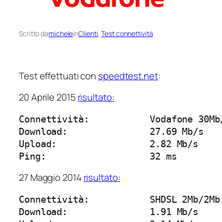
Scritto da
michele
in
Clienti
, 
Test connettività
Test effettuati con
speedtest.net
:
20 Aprile 2015
risultato:
Connettività:		Vodafone 30Mb/3Mb FTTC “Fiber to the Cabinet”

Download:		27.69 Mb/s

Upload:			2.82 Mb/s

Ping:			32 ms
27 Maggio 2014
risultato:
Connettività:		SHDSL 2Mb/2Mb

Download:		1.91 Mb/s
