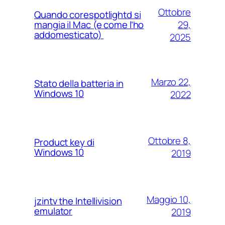
Ottobre
Quando corespotlightd si
29,
mangia il Mac (e come l’ho
addomesticato)
2025
Marzo 22,
Stato della batteria in
Windows 10
2022
Ottobre 8,
Product key di
Windows 10
2019
Maggio 10,
jzintv the Intellivision
emulator
2019