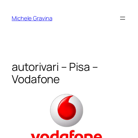
Vai
al
Michele Gravina
contenuto
autorivari – Pisa –
Vodafone