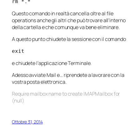
rm *.*
Questo comando in realtà cancella oltre al file
operations anche gli altri che può trovare all’interno
della cartella e che comunque va bene eliminare.
A questo punto chiudete la sessione con il comando
exit
e chiudete l’applicazione Terminale.
Adesso avviate Mail e… riprendete a lavorare con la
vostra posta elettronica.
Require mailbox name to create IMAPMailbox for
(null)
Ottobre 31, 2014