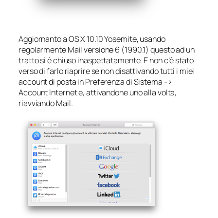
Aggiornanto a OS X 10.10 Yosemite, usando
regolarmente Mail versione 6 (1990.1) questo ad un
tratto si è chiuso inaspettatamente. E non c’è stato
verso di farlo riaprire se non disattivando tutti i miei
account di posta in Preferenza di Sistema ->
Account Internet e, attivandone uno alla volta,
riavviando Mail.