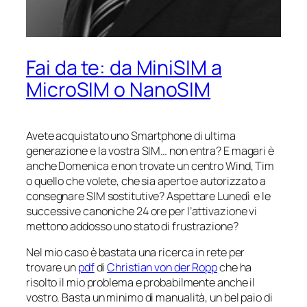
Fai da te: da MiniSIM a
MicroSIM o NanoSIM
Avete acquistato uno Smartphone di ultima
generazione e la vostra SIM… non entra? E magari è
anche Domenica e non trovate un centro Wind, Tim
o quello che volete, che sia aperto e autorizzato a
consegnare SIM sostitutive? Aspettare Lunedì e le
successive canoniche 24 ore per l’attivazione vi
mettono addosso uno stato di frustrazione?
Nel mio caso è bastata una ricerca in rete per
trovare un
pdf
di
Christian von der Ropp
che ha
risolto il mio problema e probabilmente anche il
vostro. Basta un minimo di manualità, un bel paio di