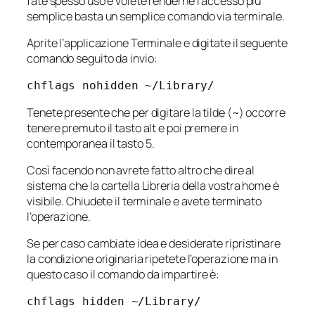
fate spesso uso e volete renderne l’accesso più
semplice basta un semplice comando via terminale.
Aprite l’applicazione Terminale e digitate il seguente
comando seguito da invio:
chflags nohidden ~/Library/
Tenete presente che per digitare la tilde (~) occorre
tenere premuto il tasto alt e poi premere in
contemporanea il tasto 5.
Così facendo non avrete fatto altro che dire al
sistema che la cartella Libreria della vostra home è
visibile. Chiudete il terminale e avete terminato
l’operazione.
Se per caso cambiate idea e desiderate ripristinare
la condizione originaria ripetete l’operazione ma in
questo caso il comando da impartire è:
chflags hidden ~/Library/