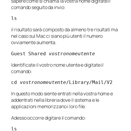
sapere come si chiama la vostra home digitate il
comando seguito da invio:
ls
il risultato sarà composto da almeno tre risultati ma
nel caso sul Mac ci siano più utenti il numero
ovviamente aumenta.
Guest Shared 
vostronomeutente
Identificate il vostro nome utente e digitate il
comando:
cd 
vostronomeutente
/Library/Mail/V2
In questo modo siente entrati nella vostra home e
addentrati nella libreria dove il sistema e le
applicazioni memorizzano i loro file.
Adesso occorre digitare il comando:
ls