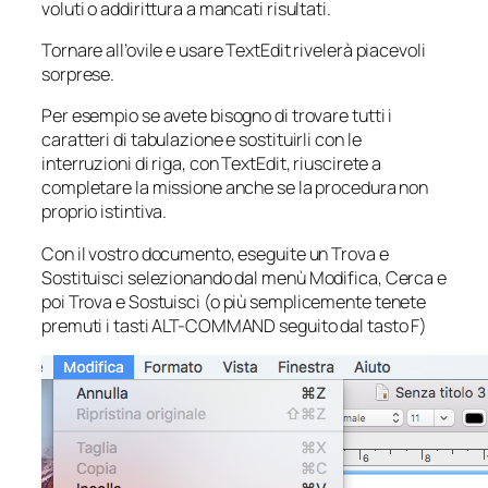
voluti o addirittura a mancati risultati.
Tornare all’ovile e usare TextEdit rivelerà piacevoli
sorprese.
Per esempio se avete bisogno di trovare tutti i
caratteri di tabulazione e sostituirli con le
interruzioni di riga, con TextEdit, riuscirete a
completare la missione anche se la procedura non
proprio istintiva.
Con il vostro documento, eseguite un Trova e
Sostituisci selezionando dal menù
Modifica
,
Cerca
e
poi
Trova e Sostuisci
(o più semplicemente tenete
premuti i tasti ALT-COMMAND seguito dal tasto F)