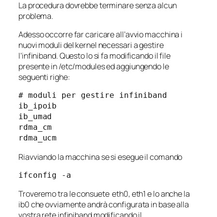
La procedura dovrebbe terminare senza alcun
problema.
Adesso occorre far caricare all’avvio macchina i
nuovi moduli del kernel necessari a gestire
l’infiniband. Questo lo si fa modificando il file
presente in /etc/modules ed aggiungendo le
seguenti righe:
# moduli per gestire infiniband

ib_ipoib

ib_umad

rdma_cm

rdma_ucm
Riavviando la macchina se si esegue il comando
ifconfig -a
Troveremo tra le consuete eth0, eth1 e lo anche la
ib0 che ovviamente andrà configurata in base alla
vostra rete infiniband modificando il