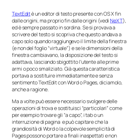
TextEdit
è un editor di testo presente con OS X fin
dalle origini, ma proprio fin dalle origini (vedi
NeXT
),
ed è sempre passato in sordina. Se si provava a
scrivere del testo si scopriva che questo andava a
capo solo quando raggiungevo il limite della finestra
(e non del foglio “virtuale”) e se le dimensioni della
finestra cambiavano, la disposizione del testo si
adattava, lasciando sbigottito l’utente alle prime
armi o poco smaliziato. Già questa caratteristica
portava a sostituire immediatamente e senza
sentimento TextEdit con Word o Pages, diciamolo,
anche a ragione.
Ma a volte può essere necessario svolgere delle
operazioni di trova e sostituisci “particolari” come
per esempio trovare gli “a capo”, i tab o un
interruzione di pagina e può capitare che la
grandiosità di Word o la colpevole semplicità di
Pages possono portare a finali inaspettati e non