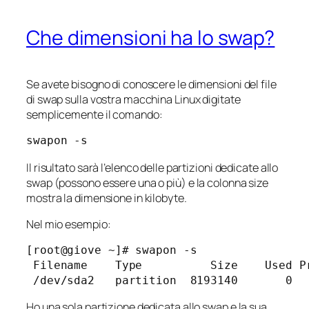
Che dimensioni ha lo swap?
Se avete bisogno di conoscere le dimensioni del file
di swap sulla vostra macchina Linux digitate
semplicemente il comando:
swapon -s
Il risultato sarà l’elenco delle partizioni dedicate allo
swap (possono essere una o più) e la colonna size
mostra la dimensione in kilobyte.
Nel mio esempio:
[root@giove ~]# swapon -s

 Filename    Type          Size    Used Pr
 /dev/sda2   partition  8193140       0  
Ho una sola partizione dedicata allo swap e la sua