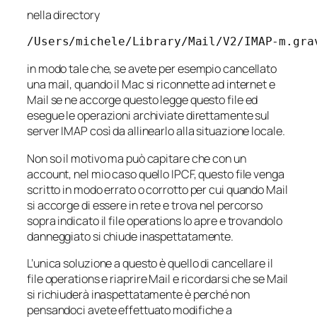
nella directory
/Users/michele/Library/Mail/V2/IMAP-m.gra
in modo tale che, se avete per esempio cancellato
una mail, quando il Mac si riconnette ad internet e
Mail se ne accorge questo legge questo file ed
esegue le operazioni archiviate direttamente sul
server IMAP così da allinearlo alla situazione locale.
Non so il motivo ma può capitare che con un
account, nel mio caso quello IPCF, questo file venga
scritto in modo errato o corrotto per cui quando Mail
si accorge di essere in rete e trova nel percorso
sopra indicato il file operations lo apre e trovandolo
danneggiato si chiude inaspettatamente.
L’unica soluzione a questo è quello di cancellare il
file operations e riaprire Mail e ricordarsi che se Mail
si richiuderà inaspettatamente è perché non
pensandoci avete effettuato modifiche a