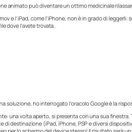
tone animato può diventare un ottimo medicinale rilassan
o mov e l’iPad, come l’iPhone, non è in grado di leggerli:
ile dove l’avete trovata.
una soluzione, ho interrogato l’oracolo Google è la ris
nte: una volta aperto, si presenta con una sua finestra.
ce di destinazione (iPad, iPhone, PSP e diversi dispositiv
 per lo schermo del device stesso! Il risultato sarà un f