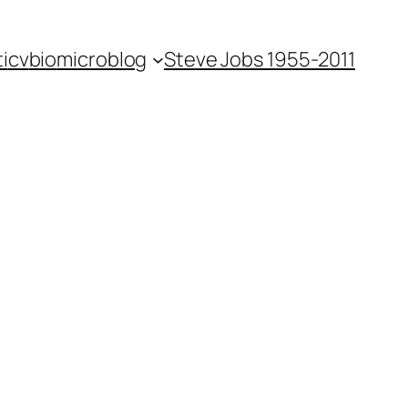
i
cv
bio
microblog
Steve Jobs 1955-2011