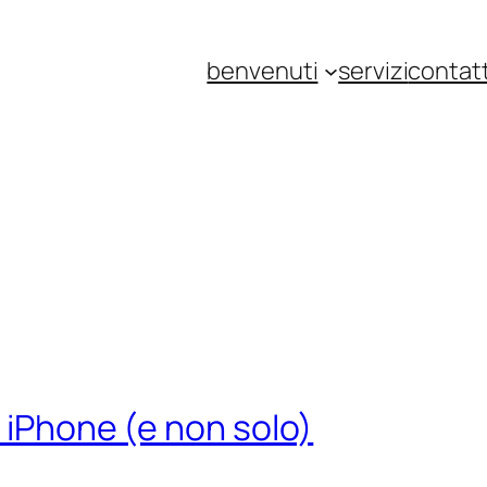
benvenuti
servizi
contatt
 iPhone (e non solo)