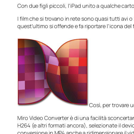
Con due figli piccoli, l’iPad unito a qualche car
I film che si trovano in rete sono quasi tutti avi 
quest’ultimo si offende e fa riportare l’icona del f
Così, per trovare 
Miro Video Converter è di una facilità sconcerta
H264 (e altri formati ancora), selezionate il devi
conversione in MP4 anche a ridimensionare il video