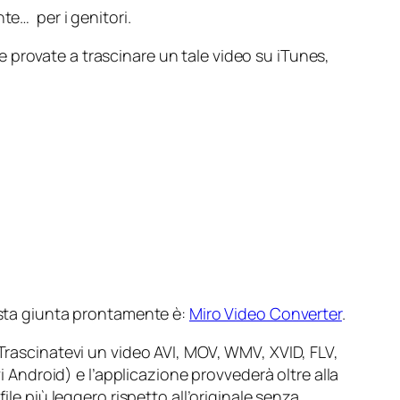
te… per i genitori.
 se provate a trascinare un tale video su iTunes,
posta giunta prontamente è:
Miro Video Converter
.
 Trascinatevi un video AVI, MOV, WMV, XVID, FLV,
i Android) e l’applicazione provvederà oltre alla
ile più leggero rispetto all’originale senza