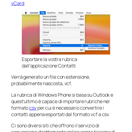
vCard
.
Esportare la vostra rubrica
dall’applicazione Contatti
Verrà generato un file con estensione,
probabilmente nascosta, vcf.
La rubrica di Windows Phone si basa su Outlook e
quest’ultimo è capace di importare rubriche nel
formato
csv
per cui è necessario convertire i
contatti appena esportati dal formato vcf a csv.
Ci sono diversi siti che offrono il servizio di
conversione direttamente online senza bisogno di