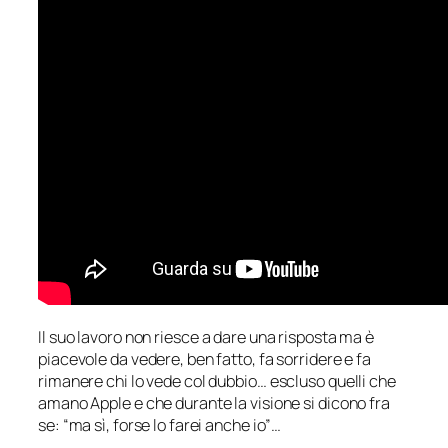
Il suo lavoro non riesce a dare una risposta ma è
piacevole da vedere, ben fatto, fa sorridere e fa
rimanere chi lo vede col dubbio… escluso quelli che
amano Apple e che durante la visione si dicono fra
se: “ma sì, forse lo farei anche io”…