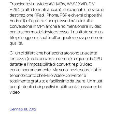
Trascinatevi un video AVI, MOV, WMV, XVID, FLV,
H264 (e altri formati ancora), selezionate il device di
destinazione (iPad, iPhone, PSP e diversi dispositivi
Android) e l’applicazione provvederà oltre alla
conversione in MP4 anche a ridimensionare il video
per lo schermo del device stesso! Il risultato sarà un
file più leggero rispetto all’originale senza perdere in
qualità.
Gli unici difetti che ho riscontrato sono una certa
lentezza (ma la conversione non è un gioco da CPU
datate) e l’impossibilità di convertire più video
contemporaneamente. Ma sono inezie soprattutto
tenendo conto che Miro Video Converter è
totalmente gratuito e facilissimo da usare! Un must
per gli utenti di dispositivi mobili con la passione dei
video.
Gennaio 18, 2012