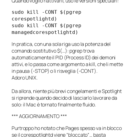
Quando voglio riattivarli, uso le versioni speculari:
sudo kill -CONT $(pgrep 
corespotlightd)
sudo kill -CONT $(pgrep 
managedcorespotlightd)
In pratica, con una sola riga uso la potenza del
comando sostitutivo $(…): pgrep trova
automaticamente il PID (Process ID) dei demoni
attivi, e lo passa come argomento a kill, che li mette
in pausa (-STOP) o li risveglia (-CONT).
Adoro UNIX.
Da allora, niente più brevi congelamenti e Spotlight
si riprende quando decido di lasciarlo lavorare da
solo: il Mac è tornato finalmente fluido.
*** AGGIORNAMENTO ***
Purtroppo ho notato che Pages spesso va in blocco
se il corespotlightd viene “bloccato”… basta