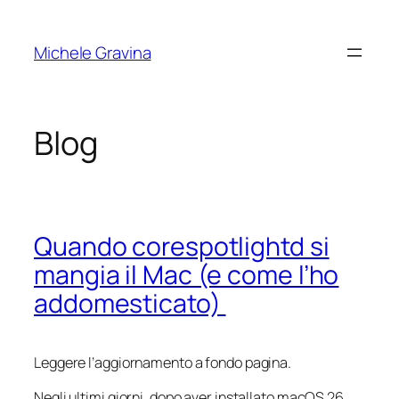
Vai
al
Michele Gravina
contenuto
Blog
Quando corespotlightd si
mangia il Mac (e come l’ho
addomesticato)
Leggere l’aggiornamento a fondo pagina.
Negli ultimi giorni, dopo aver installato macOS 26