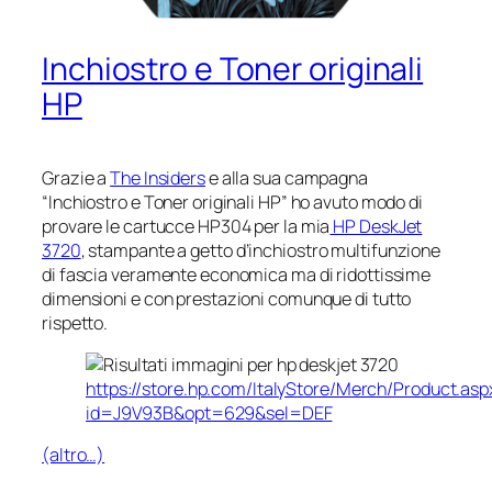
Inchiostro e Toner originali
HP
Grazie a
The Insiders
e alla sua campagna
“Inchiostro e Toner originali HP” ho avuto modo di
provare le cartucce HP304 per la mia
HP DeskJet
3720
, stampante a getto d’inchiostro multifunzione
di fascia veramente economica ma di ridottissime
dimensioni e con prestazioni comunque di tutto
rispetto.
https://store.hp.com/ItalyStore/Merch/Product.asp
id=J9V93B&opt=629&sel=DEF
(altro…)