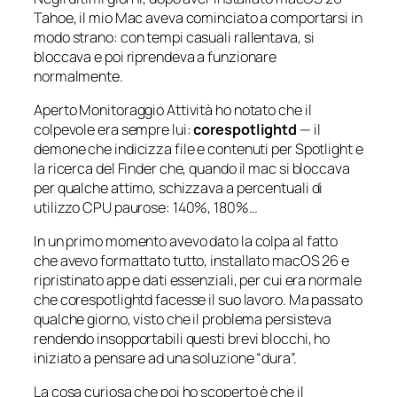
Tahoe, il mio Mac aveva cominciato a comportarsi in
modo strano: con tempi casuali rallentava, si
bloccava e poi riprendeva a funzionare
normalmente.
Aperto Monitoraggio Attività ho notato che il
colpevole era sempre lui:
corespotlightd
— il
demone che indicizza file e contenuti per Spotlight e
la ricerca del Finder che, quando il mac si bloccava
per qualche attimo, schizzava a percentuali di
utilizzo CPU paurose: 140%, 180%…
In un primo momento avevo dato la colpa al fatto
che avevo formattato tutto, installato macOS 26 e
ripristinato app e dati essenziali, per cui era normale
che corespotlightd facesse il suo lavoro. Ma passato
qualche giorno, visto che il problema persisteva
rendendo insopportabili questi brevi blocchi, ho
iniziato a pensare ad una soluzione “dura”.
La cosa curiosa che poi ho scoperto è che il