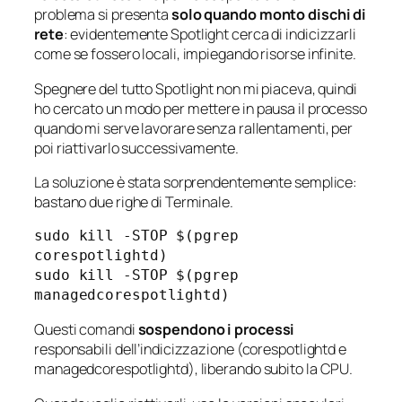
problema si presenta
solo quando monto dischi di
rete
: evidentemente Spotlight cerca di indicizzarli
come se fossero locali, impiegando risorse infinite.
Spegnere del tutto Spotlight non mi piaceva, quindi
ho cercato un modo per
mettere in pausa
il processo
quando mi serve lavorare senza rallentamenti, per
poi riattivarlo successivamente.
La soluzione è stata sorprendentemente semplice:
bastano due righe di Terminale.
sudo kill -STOP $(pgrep 
corespotlightd)
sudo kill -STOP $(pgrep 
managedcorespotlightd)
Questi comandi
sospendono i processi
responsabili dell’indicizzazione (corespotlightd e
managedcorespotlightd), liberando subito la CPU.