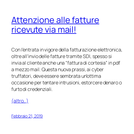
Attenzione alle fatture
ricevute via mail!
Con l’entrata in vigore della fatturazione elettronica,
oltre all’invio delle fatture tramite SDI, spesso si
invia al cliente anche una “fattura di cortesia” in pdf
a mezzo mail. Questa nuova prassi, ai cyber
truffatori, deve essere sembrata un’ottima
occasione per tentare intrusioni, estorcere denaro o
furto di credenziali.
(altro…)
Febbraio 21, 2019