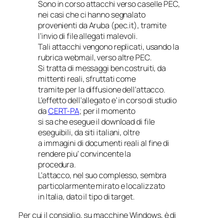
Sono in corso attacchi verso caselle PEC,
nei casi che ci hanno segnalato
provenienti da Aruba (pec.it), tramite
l’invio di file allegati malevoli.
Tali attacchi vengono replicati, usando la
rubrica webmail, verso altre PEC.
Si tratta di messaggi ben costruiti, da
mittenti reali, sfruttati come
tramite per la diffusione dell’attacco.
L’effetto dell’allegato e’ in corso di studio
da
CERT-PA
; per il momento
si sa che esegue il download di file
eseguibili, da siti italiani, oltre
a immagini di documenti reali al fine di
rendere piu’ convincente la
procedura.
L’attacco, nel suo complesso, sembra
particolarmente mirato e localizzato
in Italia, dato il tipo di target.
Per cui il consiglio, su macchine Windows, è di